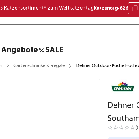
as Katzensortiment* zum Weltkatzentag
Katzentag-826
Angebote
SALE
r
Gartenschränke & -regale
Dehner Outdoor-Küche Hochsc
Dehner 
Southam
(