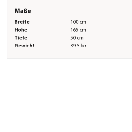
Maße
Breite
100 cm
Höhe
165 cm
Tiefe
50 cm
Gewicht
39,5 kg
Sonstiges
Marke
Dehner
Qualität
Markenqualität
Zertifizierung
FSC® zertifiziertes Produkt
(FSC®- N001502)
Serie
Southampton