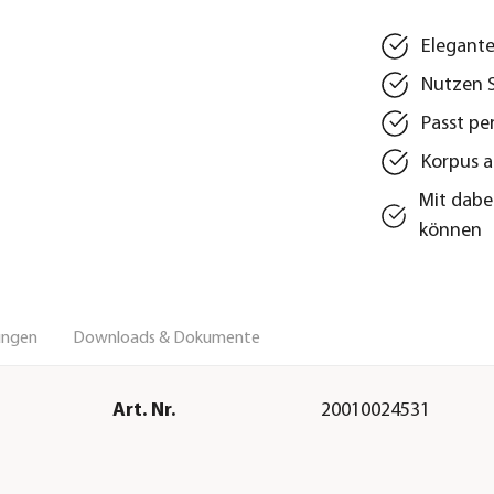
Elegante
Nutzen S
Passt pe
Korpus a
Mit dabei
können
ungen
Downloads & Dokumente
Art. Nr.
20010024531