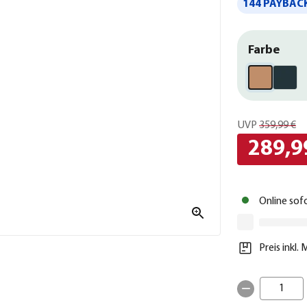
144 PAYBACK
Farbe
UVP
359,99 €
289,9
Online sof
Preis inkl.
1