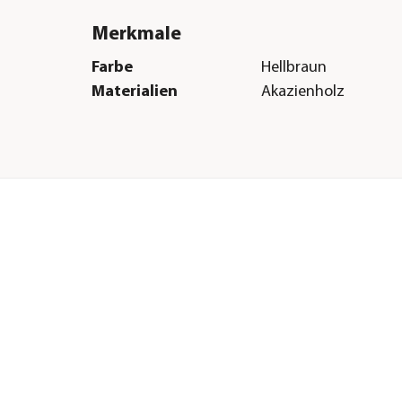
Merkmale
Farbe
Hellbraun
Materialien
Akazienholz
Herstellerangaben
Land
DE
Firma
Dehner Gartencent
Co. KG
E-Mail
service@dehner.de
Straße
Donauwörther Str.
Hausnummer
3-5
Postleitzahl
86641
Stadt
Rain