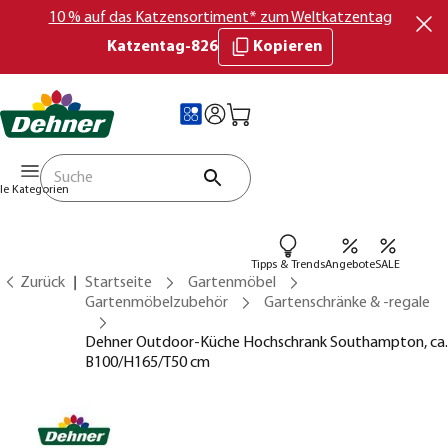
10 % auf das Katzensortiment* zum Weltkatzentag
Katzentag-826
Kopieren
lle Kategorien
Tipps & Trends
Angebote
SALE
Zurück
Startseite
Gartenmöbel
Gartenmöbelzubehör
Gartenschränke & -regale
Dehner Outdoor-Küche Hochschrank Southampton, ca.
B100/H165/T50 cm