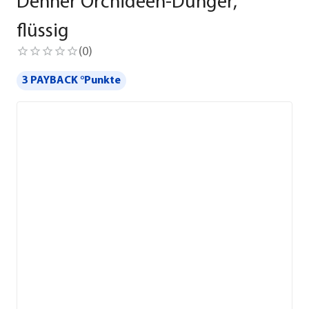
Dehner Orchideen-Dünger,
flüssig
(
0
)
3 PAYBACK °Punkte