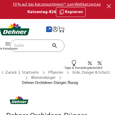
10 % auf das Katzensortiment* zum Weltkatzentag
Katzentag-826
Kopieren
lle Kategorien
Tipps & Trends
Angebote
SALE
Zurück
Startseite
Pflanzen
Erde, Dünger & Schutz
Blumendünger
Dehner Orchideen-Dünger, flüssig