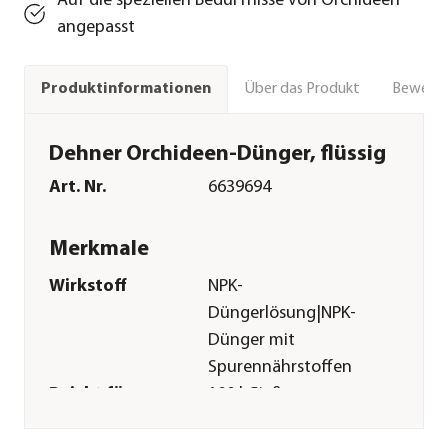
Auf die speziellen Bedürfnisse von Orchideen
angepasst
Über das Produkt
Bewert
Produktinformationen
Dehner Orchideen-Dünger, flüssig
Art. Nr.
6639694
Merkmale
Wirkstoff
NPK-
Düngerlösung|NPK-
Dünger mit
Spurennährstoffen
Reicht für ca.
100 l Gießwasser
Inhalt
500 ml