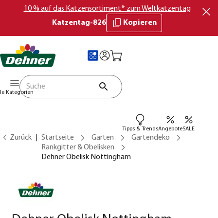
10 % auf das Katzensortiment* zum Weltkatzentag
Katzentag-826
Kopieren
lle Kategorien
Tipps & Trends
Angebote
SALE
Zurück
Startseite
Garten
Gartendeko
Rankgitter & Obelisken
Dehner Obelisk Nottingham