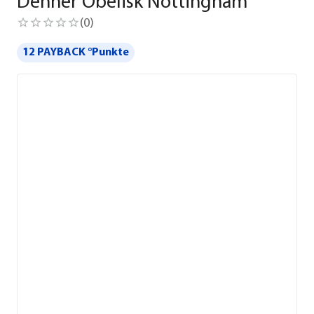
Dehner Obelisk Nottingham
(
0
)
12 PAYBACK °Punkte