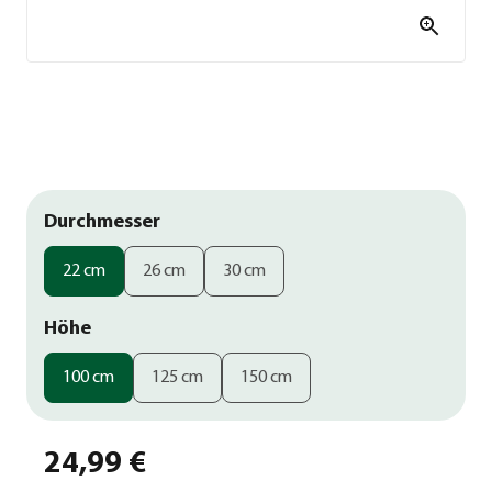
Durchmesser
22 cm
26 cm
30 cm
Höhe
100 cm
125 cm
150 cm
24,99 €