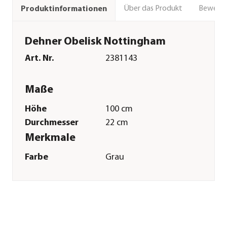
Über das Produkt
Bewert
Produktinformationen
Dehner Obelisk Nottingham
Art. Nr.
2381143
Maße
Höhe
100 cm
Durchmesser
22 cm
Merkmale
Farbe
Grau
Materialien
Metall
Oberfläche
Pulver-Beschichtung
Sonstiges
Marke
Dehner