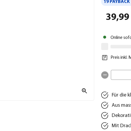
19 PAYBACK 
39,99
Online sof
Preis inkl.
Für die 
Aus mas
Dekorati
Mit Dra