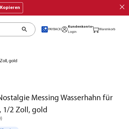
Kopieren
Kundenkonto
PAYBACK
Warenkorb
Login
oll, gold
ostalgie Messing Wasserhahn für
 1/2 Zoll, gold
0
)