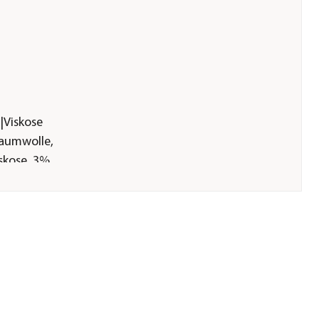
|Viskose
Baumwolle,
skose, 3%
ng: 100%
ialien