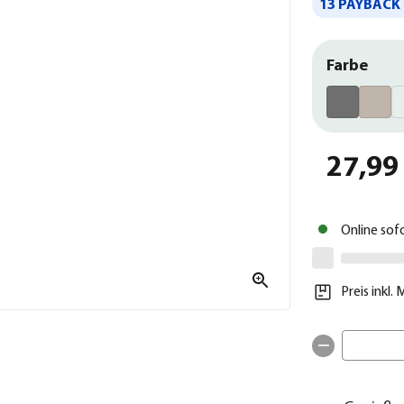
13 PAYBACK 
Farbe
27,99
Online sof
Preis inkl.