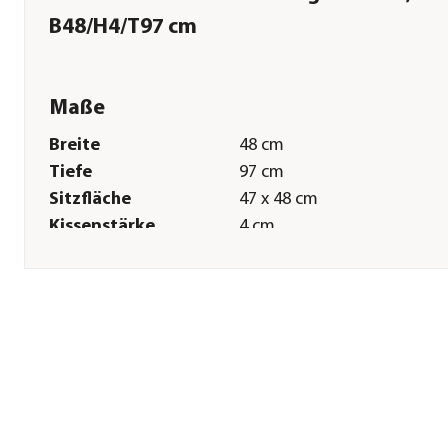
B48/H4/T97 cm
Maße
Breite
48 cm
Tiefe
97 cm
Sitzfläche
47 x 48 cm
Kissenstärke
4 cm
Pflege