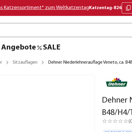
as Katzensortiment* zum Weltkatzentag
Katzentag-826
Angebote
SALE
r
Sitzauflagen
Dehner Niederlehnerauflage Veneto, ca. B
Dehner N
B48/H4/
(