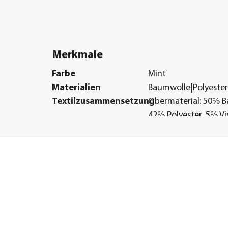
Merkmale
Farbe
Mint
Materialien
Baumwolle|Polyester
Textilzusammensetzung
Obermaterial: 50% 
42% Polyester, 5% Vi
andere Stoffe, Füllu
PU-Schaum
Oberfläche
wasserabweisend
Gastronomie geeignet
Ja
Motiv
Uni
Besonderheiten
aus recycelten Mater
Füllung
Schaumfüllung
Sonstiges