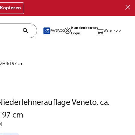
Kopieren
Kundenkonto
PAYBACK
Warenkorb
Login
48/H4/T97 cm
iederlehnerauflage Veneto, ca.
T97 cm
0
)