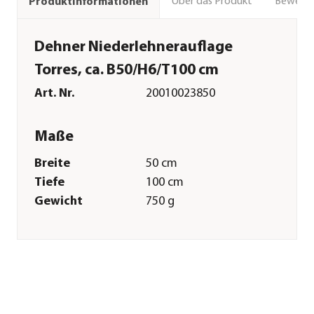
Über das Produkt
Bewert
Produktinformationen
Dehner Niederlehnerauflage
Torres, ca. B50/H6/T100 cm
Art. Nr.
20010023850
Maße
Breite
50 cm
Tiefe
100 cm
Gewicht
750 g
Sitzfläche
48 x 50 cm
Kissenstärke
6 cm
Merkmale
Farbe
Grün|Grau|Taupe
Materialien
Baumwolle|Polyester|Viskose