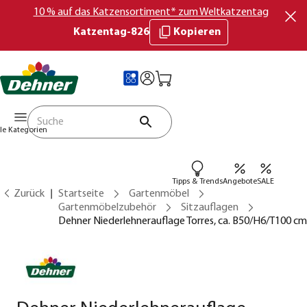
10 % auf das Katzensortiment* zum Weltkatzentag
Katzentag-826
Kopieren
lle Kategorien
Tipps & Trends
Angebote
SALE
Zurück
Startseite
Gartenmöbel
Gartenmöbelzubehör
Sitzauflagen
Dehner Niederlehnerauflage Torres, ca. B50/H6/T100 cm