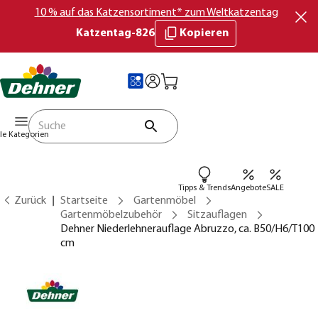
10 % auf das Katzensortiment* zum Weltkatzentag
Katzentag-826
Kopieren
lle Kategorien
Tipps & Trends
Angebote
SALE
Zurück
Startseite
Gartenmöbel
Gartenmöbelzubehör
Sitzauflagen
Dehner Niederlehnerauflage Abruzzo, ca. B50/H6/T100
cm