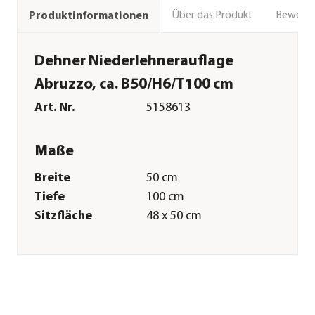
Über das Produkt
Bewert
Produktinformationen
Dehner Niederlehnerauflage
Abruzzo, ca. B50/H6/T100 cm
Art. Nr.
5158613
Maße
Breite
50 cm
Tiefe
100 cm
Sitzfläche
48 x 50 cm
Kissenstärke
6 cm
Merkmale
Farbe
Blau
Materialien
Baumwolle|Polyester|Viskose