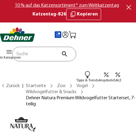
10 % auf das Katzensortiment* zum Weltkatzentag
Katzentag-826
Kopieren
lle Kategorien
Tipps & Trends
Angebote
SALE
Zurück
Startseite
Zoo
Vogel
Wildvogelfutter & Snacks
Dehner Natura Premium Wildvogelfutter Starterset, 7-
teilig