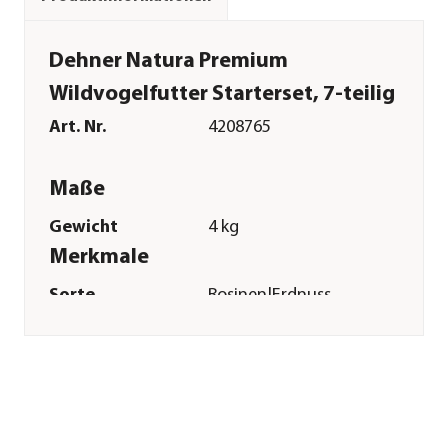
Dehner Natura Premium
Wildvogelfutter Starterset, 7-teilig
Art. Nr.
4208765
Maße
Gewicht
4 kg
Merkmale
Sorte
Rosinen|Erdnuss
Eigenschaften
Ambrosia
kontrolliert
Futterart
Meisen-
Knödel|Fettfutter|Streufutter|
Inhalt
4 kg