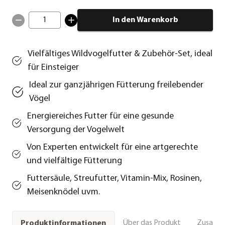
1
In den Warenkorb
Vielfältiges Wildvogelfutter & Zubehör-Set, ideal
für Einsteiger
Ideal zur ganzjährigen Fütterung freilebender
Vögel
Energiereiches Futter für eine gesunde
Versorgung der Vogelwelt
Von Experten entwickelt für eine artgerechte
und vielfältige Fütterung
Futtersäule, Streufutter, Vitamin-Mix, Rosinen,
Meisenknödel uvm.
Über das Produkt
Zusamm
Produktinformationen