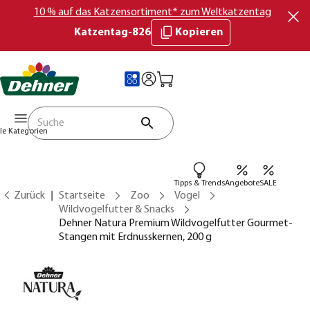
10 % auf das Katzensortiment* zum Weltkatzentag
Katzentag-826
Kopieren
lle Kategorien
Tipps & Trends
Angebote
SALE
Zurück
Startseite
Zoo
Vogel
Wildvogelfutter & Snacks
Dehner Natura Premium Wildvogelfutter Gourmet-
Stangen mit Erdnusskernen, 200 g