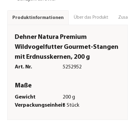
Über das Produkt
Zusamm
Produktinformationen
Dehner Natura Premium
Wildvogelfutter Gourmet-Stangen
mit Erdnusskernen, 200 g
Art. Nr.
5252952
Maße
Gewicht
200 g
Verpackungseinheit
3 Stück
Merkmale
Eigenschaften
Ambrosia
kontrolliert