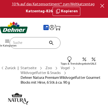
10 % auf das Katzensortiment* zum Weltkatzentag
Katzentag-826
Kopieren
lle Kategorien
Tipps & Trends
Angebote
SALE
Zurück
Startseite
Zoo
Vogel
Wildvogelfutter & Snacks
Dehner Natura Premium Wildvogelfutter Gourmet
Blocks mit Hirse, 6 Stk á ca. 90 g