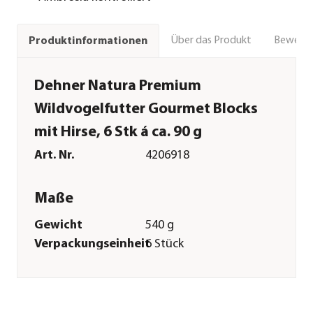
Über das Produkt
Bewert
Produktinformationen
Dehner Natura Premium
Wildvogelfutter Gourmet Blocks
mit Hirse, 6 Stk á ca. 90 g
Art. Nr.
4206918
Maße
Gewicht
540 g
Verpackungseinheit
6 Stück
Merkmale
Sorte
Hirse
Eigenschaften
schalenfrei|Ambrosia