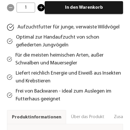
1
In den Warenkorb
Aufzuchtfutter für junge, verwaiste Wildvögel
Optimal zur Handaufzucht von schon
gefiederten Jungvögeln
Für die meisten heimischen Arten, außer
Schwalben und Mauersegler
Liefert reichlich Energie und Eiweiß aus Insekten
und Krebstieren
Frei von Backwaren - ideal zum Auslegen im
Futterhaus geeignet
Über das Produkt
Zusamm
Produktinformationen