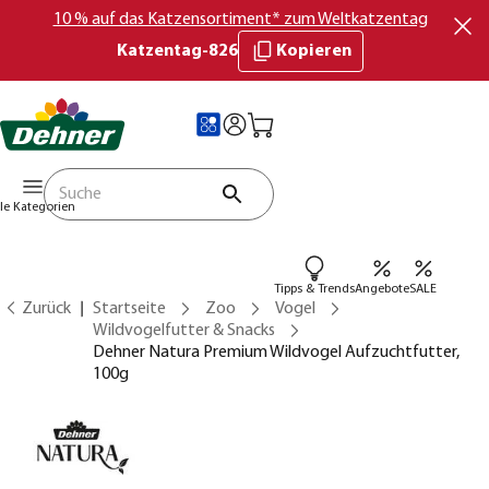
10 % auf das Katzensortiment* zum Weltkatzentag
Katzentag-826
Kopieren
lle Kategorien
Tipps & Trends
Angebote
SALE
Zurück
Startseite
Zoo
Vogel
Wildvogelfutter & Snacks
Dehner Natura Premium Wildvogel Aufzuchtfutter,
100g