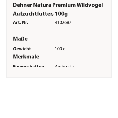
Dehner Natura Premium Wildvogel
Aufzuchtfutter, 100g
Art. Nr.
4102687
Maße
Gewicht
100 g
Merkmale
Eigenschaften
Ambrosia
kontrolliert
Futterart
Weichfutter|Aufzucht
Sonstiges
Marke
Dehner Natura
Premium
Tierart
Wildvogel|Gartenvögel