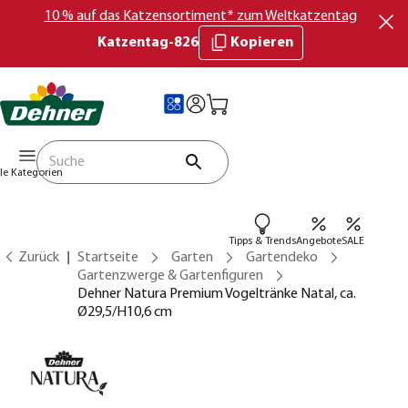
10 % auf das Katzensortiment* zum Weltkatzentag
Katzentag-826
Kopieren
lle Kategorien
Tipps & Trends
Angebote
SALE
Zurück
Startseite
Garten
Gartendeko
Gartenzwerge & Gartenfiguren
Dehner Natura Premium Vogeltränke Natal, ca.
Ø29,5/H10,6 cm