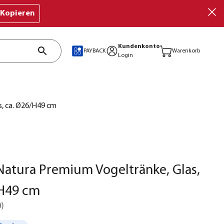
Kopieren
Kundenkonto
PAYBACK
Warenkorb
Login
s, ca. Ø26/H49 cm
atura Premium Vogeltränke, Glas,
/H49 cm
0
)