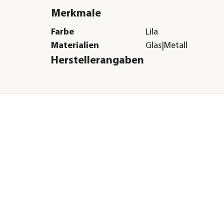
Merkmale
Farbe
Lila
Materialien
Glas|Metall
Herstellerangaben
Land
Deutschland
Firma
Dehner Gartencent
Co. KG
E-Mail
service@dehner.de
Straße
Donauwörther Str.
Hausnummer
3-5
Postleitzahl
86641
Stadt
Rain