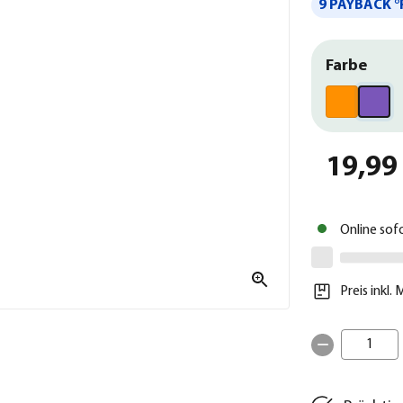
9 PAYBACK °
Farbe
19,99
Online sof
Preis inkl.
1