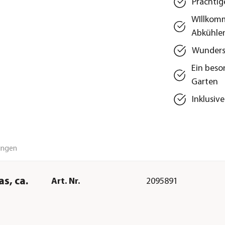
Prächtig
WIllkomm
Abkühlen
Wundersc
Ein beso
Garten
Inklusiv
ungen
s, ca.
Art. Nr.
2095891