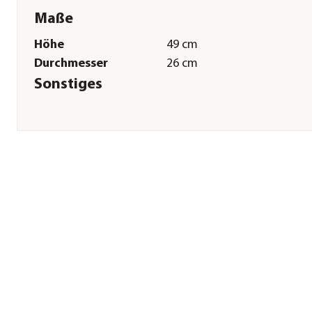
Maße
Höhe
49 cm
Durchmesser
26 cm
Sonstiges
Marke
Dehner Natura Premium
Tierart
Gartenvögel|Wildvogel
Lieferumfang
Vogeltränke inkl.
Metallaufhängung