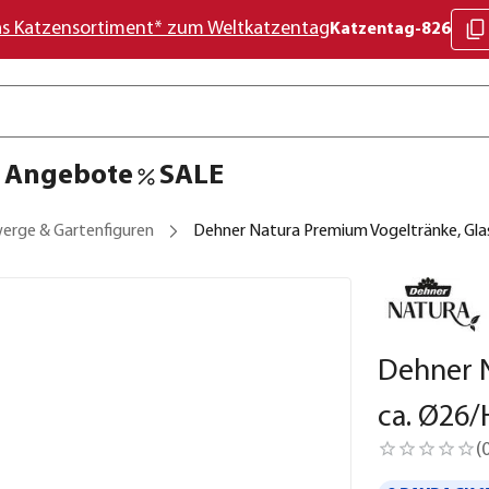
as Katzensortiment* zum Weltkatzentag
Katzentag-826
Angebote
SALE
erge & Gartenfiguren
Dehner Natura Premium Vogeltränke, Gla
Dehner N
ca. Ø26
(