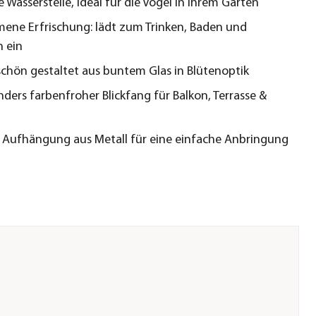
e Wasserstelle, ideal für die Vögel in Ihrem Garten
ene Erfrischung: lädt zum Trinken, Baden und
 ein
hön gestaltet aus buntem Glas in Blütenoptik
nders farbenfroher Blickfang für Balkon, Terrasse &
e Aufhängung aus Metall für eine einfache Anbringung