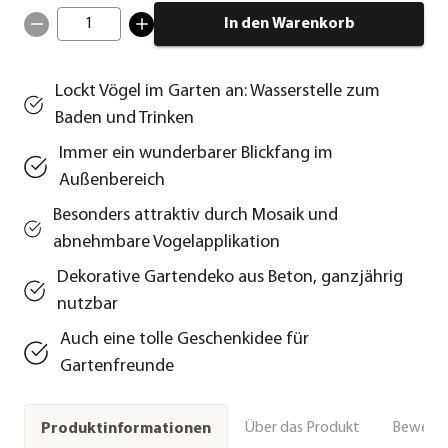
1
In den Warenkorb
Lockt Vögel im Garten an: Wasserstelle zum
Baden und Trinken
Immer ein wunderbarer Blickfang im
Außenbereich
Besonders attraktiv durch Mosaik und
abnehmbare Vogelapplikation
Dekorative Gartendeko aus Beton, ganzjährig
nutzbar
Auch eine tolle Geschenkidee für
Gartenfreunde
Über das Produkt
Bewert
Produktinformationen