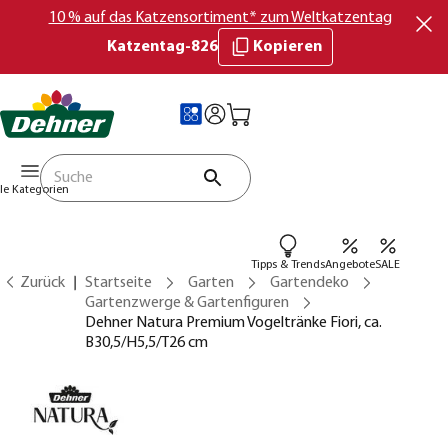
10 % auf das Katzensortiment* zum Weltkatzentag
Katzentag-826
Kopieren
lle Kategorien
Tipps & Trends
Angebote
SALE
Zurück
Startseite
Garten
Gartendeko
Gartenzwerge & Gartenfiguren
Dehner Natura Premium Vogeltränke Fiori, ca.
B30,5/H5,5/T26 cm