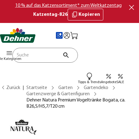
10 % auf das Katzensortiment* zum Weltkatzentag
Katzentag-826
Kopieren
lle Kategorien
Tipps & Trends
Angebote
SALE
Zurück
Startseite
Garten
Gartendeko
Gartenzwerge & Gartenfiguren
Dehner Natura Premium Vogeltränke Bogata, ca.
B26,5/H5,7/T20 cm