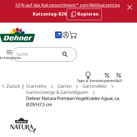
10 % auf das Katzensortiment* zum Weltkatzentag
Katzentag-826
Kopieren
lle Kategorien
Tipps & Trends
Angebote
SALE
Zurück
Startseite
Garten
Gartendeko
Gartenzwerge & Gartenfiguren
Dehner Natura Premium Vogeltränke Aguai, ca.
Ø29/H7,5 cm