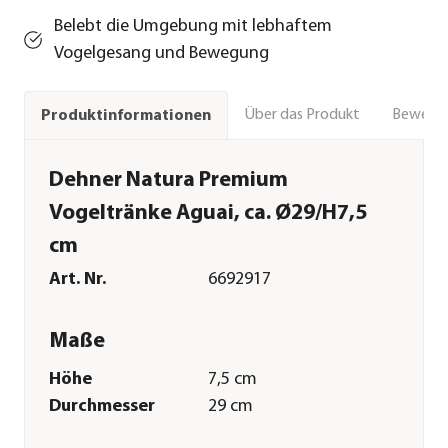
Belebt die Umgebung mit lebhaftem
Vogelgesang und Bewegung
Über das Produkt
Bewert
Produktinformationen
Dehner Natura Premium
Vogeltränke Aguai, ca. Ø29/H7,5
cm
Art. Nr.
6692917
Maße
Höhe
7,5 cm
Durchmesser
29 cm
Merkmale