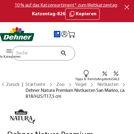
10 % auf das Katzensortiment* zum Weltkatzentag
Katzentag-826
Kopieren
lle Kategorien
Tipps & Trends
Angebote
SALE
Zurück
Startseite
Zoo
Vogel
Nistkästen
Dehner Natura Premium Nistkasten San Marino, ca.
B18/H25/T17,5 cm