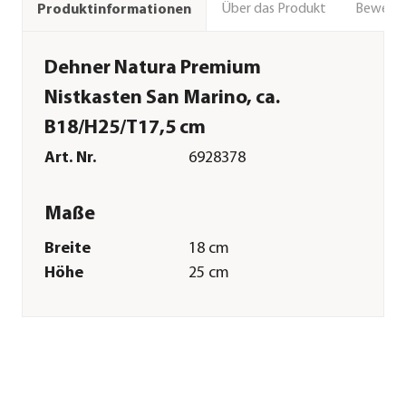
Über das Produkt
Bewert
Produktinformationen
Dehner Natura Premium
Nistkasten San Marino, ca.
B18/H25/T17,5 cm
Art. Nr.
6928378
Maße
Breite
18 cm
Höhe
25 cm
Tiefe
17,5 cm
Merkmale
Farbe
Braun
Materialien
Kiefernholz