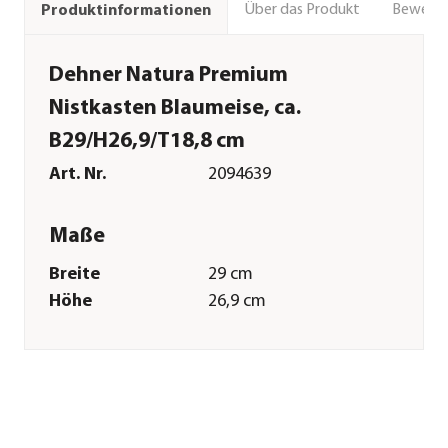
Über das Produkt
Bewert
Produktinformationen
Dehner Natura Premium
Nistkasten Blaumeise, ca.
B29/H26,9/T18,8 cm
Art. Nr.
2094639
Maße
Breite
29 cm
Höhe
26,9 cm
Tiefe
18 cm
Durchmesser
32 mm
Merkmale
Farbe
Blau|Gelb