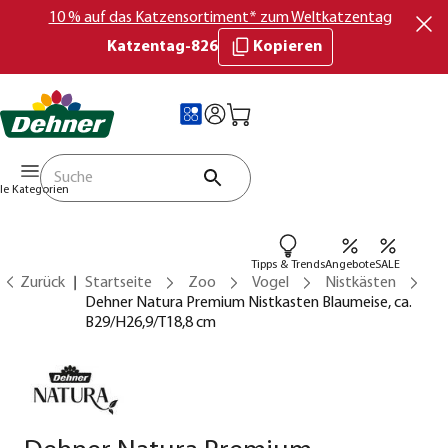
10 % auf das Katzensortiment* zum Weltkatzentag
Katzentag-826
Kopieren
lle Kategorien
Tipps & Trends
Angebote
SALE
Zurück
Startseite
Zoo
Vogel
Nistkästen
Dehner Natura Premium Nistkasten Blaumeise, ca.
B29/H26,9/T18,8 cm