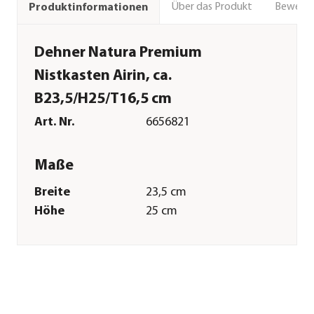
Über das Produkt
Bewert
Produktinformationen
Dehner Natura Premium
Nistkasten Airin, ca.
B23,5/H25/T16,5 cm
Art. Nr.
6656821
Maße
Breite
23,5 cm
Höhe
25 cm
Tiefe
16,5 cm
Durchmesser
32 mm
Gewicht
1,6 kg
Merkmale