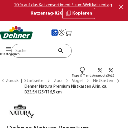
10 % auf das Katzensortiment* zum Weltkatzentag
Katzentag-826
Kopieren
lle Kategorien
Tipps & Trends
Angebote
SALE
Zurück
Startseite
Zoo
Vogel
Nistkästen
Dehner Natura Premium Nistkasten Airin, ca.
B23,5/H25/T16,5 cm