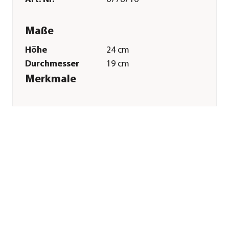
Maße
Höhe
24 cm
Durchmesser
19 cm
Merkmale
Farbe
Dunkelgrün
Materialien
Metall
Ausführung
hängend
Sonstiges
Marke
Dehner Natura
Premium
Tierart
Gartenvögel|Wildvogel
Herstellerangaben
Land
Deutschland