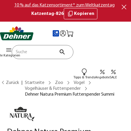
10 % auf das Katzensortiment* zum Weltkatzentag
Katzentag-826
Kopieren
lle Kategorien
Tipps & Trends
Angebote
SALE
Zurück
Startseite
Zoo
Vogel
Vogelhäuser & Futterspender
Dehner Natura Premium Futterspender Summi