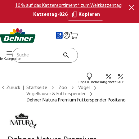
10 % auf das Katzensortiment* zum Weltkatzentag
Katzentag-826
Kopieren
lle Kategorien
Tipps & Trends
Angebote
SALE
Zurück
Startseite
Zoo
Vogel
Vogelhäuser & Futterspender
Dehner Natura Premium Futterspender Positano