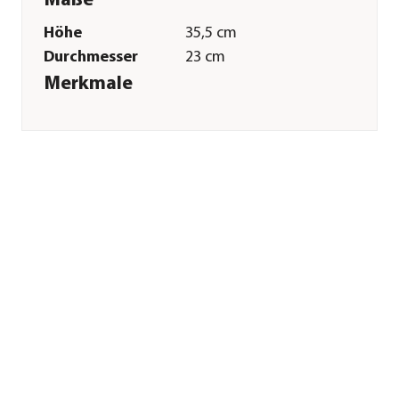
Maße
Höhe
35,5 cm
Durchmesser
23 cm
Merkmale
Farbe
Dunkelgrau
Materialien
Metall
Ausführung
hängend
Sonstiges
Marke
Dehner Natura
Premium
Tierart
Gartenvögel|Wildvogel
Herstellerangaben
Land
Deutschland
Firma
Dehner
Gartencenter GmbH