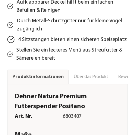
Aufklappbarer Deckel hilft beim einfachen
Befüllen & Reinigen
Durch Metall-Schutzgitter nur für kleine Vögel
zugänglich
4 Sitzstangen bieten einen sicheren Speiseplatz
Stellen Sie ein leckeres Menü aus Streufutter &
Sämereien bereit
Über das Produkt
Bewert
Produktinformationen
Dehner Natura Premium
Futterspender Positano
Art. Nr.
6803407