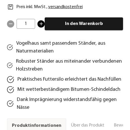
Preis inkl. MwSt.
,
versandkostenfrei
1
In den Warenkorb
Vogelhaus samt passendem Ständer, aus
Naturmaterialien
Robuster Ständer aus miteinander verbundenen
Holzstreben
Praktisches Futtersilo erleichtert das Nachfüllen
Mit wetterbeständigem Bitumen-Schindeldach
Dank Imprägnierung widerstandsfähig gegen
Nässe
Über das Produkt
Bewert
Produktinformationen