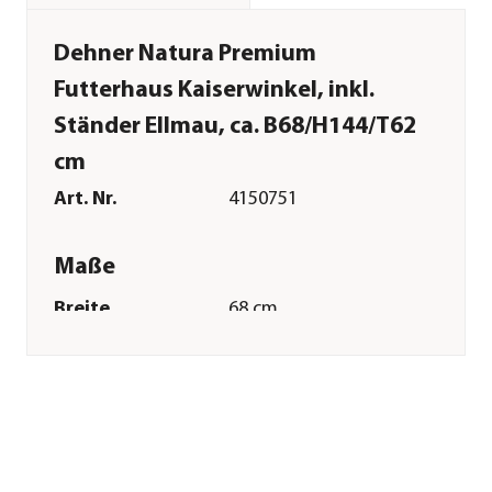
Dehner Natura Premium
Futterhaus Kaiserwinkel, inkl.
Ständer Ellmau, ca. B68/H144/T62
cm
Art. Nr.
4150751
Maße
Breite
68 cm
Höhe
144 cm
Tiefe
62 cm
Merkmale
Ausführung
stehend
Sonstiges