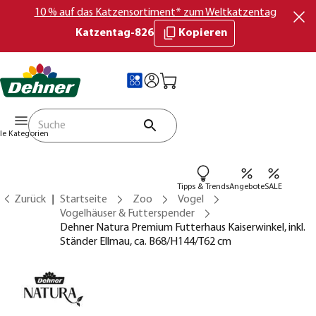
10 % auf das Katzensortiment* zum Weltkatzentag
Katzentag-826
Kopieren
lle Kategorien
Tipps & Trends
Angebote
SALE
Zurück
Startseite
Zoo
Vogel
Vogelhäuser & Futterspender
Dehner Natura Premium Futterhaus Kaiserwinkel, inkl.
Ständer Ellmau, ca. B68/H144/T62 cm