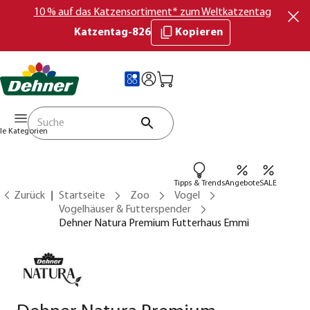
10 % auf das Katzensortiment* zum Weltkatzentag
Katzentag-826
Kopieren
lle Kategorien
Tipps & Trends
Angebote
SALE
Zurück
Startseite
Zoo
Vogel
Vogelhäuser & Futterspender
Dehner Natura Premium Futterhaus Emmi