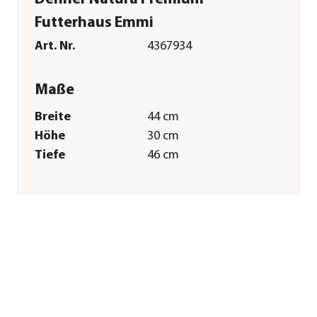
Futterhaus Emmi
Art. Nr.
4367934
Maße
Breite
44 cm
Höhe
30 cm
Tiefe
46 cm
Merkmale
Farbe
Beige
Materialien
Holz
Ausführung
stehend
Sonstiges
Marke
Dehner Natura
Premium