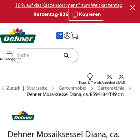
10 % auf das Katzensortiment* zum Weltkatzentag
Katzentag-826
Kopieren
lle Kategorien
Tipps & Trends
Angebote
SALE
Zurück
Startseite
Gartenmöbel
Gartenstühle
Dehner Mosaiksessel Diana, ca. B59/H84/T49 cm
Dehner Mosaiksessel Diana, ca.