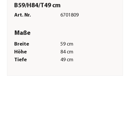
B59/H84/T49 cm
Art. Nr.
6701809
Maße
Breite
59 cm
Höhe
84 cm
Tiefe
49 cm
Gewicht
10 kg
Sitzfläche
40 x 40 cm
Sitzhöhe
44,5 cm
Merkmale
Farbe
Braun|Weiß|Grau
Materialien
Stein|Metall
Oberfläche
Pulver-
Beschichtung|galvanisiert