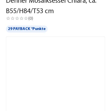
Dehner Mosaiksessel Chiara, ca.
B55/H84/T53 cm
(
0
)
29 PAYBACK °Punkte