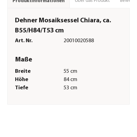
Über das Produkt
Bewert
Produktinformationen
Dehner Mosaiksessel Chiara, ca.
B55/H84/T53 cm
Art. Nr.
20010020588
Maße
Breite
55 cm
Höhe
84 cm
Tiefe
53 cm
Gewicht
10,5 kg
Sitzfläche
40 x 40 cm
Armlehnenhöhe
61,5 cm
Sitzhöhe
45 cm
Merkmale