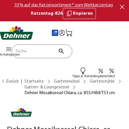
10 % auf das Katzensortiment* zum Weltkatzentag
Katzentag-826
Kopieren
lle Kategorien
Tipps & Trends
Angebote
SALE
Zurück
Startseite
Gartenmöbel
Gartenstühle
Garten- & Loungesessel
Dehner Mosaiksessel Chiara, ca. B55/H84/T53 cm