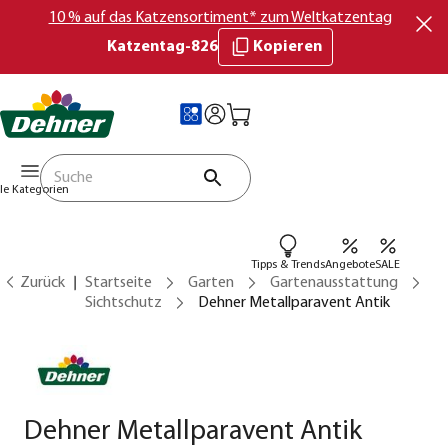
10 % auf das Katzensortiment* zum Weltkatzentag
Katzentag-826
Kopieren
lle Kategorien
Tipps & Trends
Angebote
SALE
Zurück
Startseite
Garten
Gartenausstattung
Sichtschutz
Dehner Metallparavent Antik
Dehner Metallparavent Antik