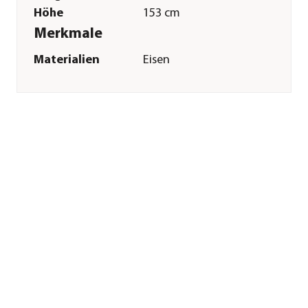
Höhe
153 cm
Merkmale
Materialien
Eisen
Gastronomie
Nein
geeignet
Sonstiges
Marke
Dehner
Qualität
Markenqualität
Montagezustand
Lieferung erfolgt
montiert
Herstellerangaben
Land
DE
Firma
Dehner
Gartencenter GmbH
& Co. KG