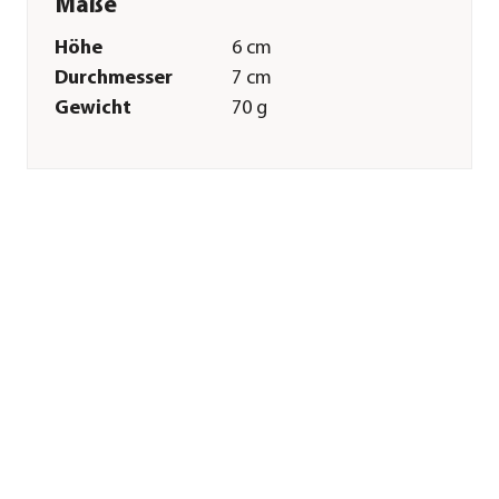
Maße
Höhe
6 cm
Durchmesser
7 cm
Gewicht
70 g
Innenmaß Höhe
5 cm
Innenmaß
6 cm
Durchmesser
Merkmale
Farbe
Grün|Hellgrün|Gold
Materialien
Metall
Oberfläche
lackiert
Ausführung
Topf
Form
Bauchig
Einsatzbereich
Indoor
Sonstiges