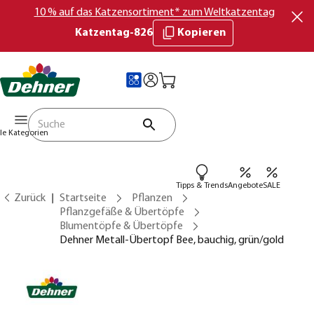
10 % auf das Katzensortiment* zum Weltkatzentag
Katzentag-826
Kopieren
lle Kategorien
Tipps & Trends
Angebote
SALE
Zurück
Startseite
Pflanzen
Pflanzgefäße & Übertöpfe
Blumentöpfe & Übertöpfe
Dehner Metall-Übertopf Bee, bauchig, grün/gold