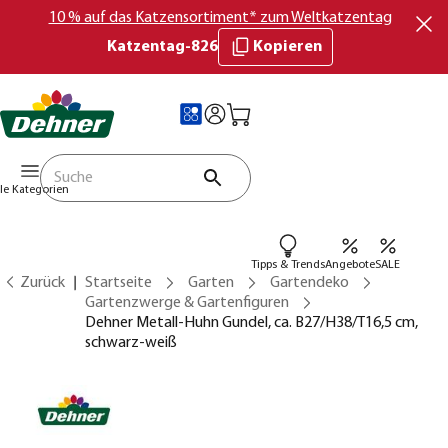
10 % auf das Katzensortiment* zum Weltkatzentag
Katzentag-826
Kopieren
lle Kategorien
Tipps & Trends
Angebote
SALE
Zurück
Startseite
Garten
Gartendeko
Gartenzwerge & Gartenfiguren
Dehner Metall-Huhn Gundel, ca. B27/H38/T16,5 cm,
schwarz-weiß