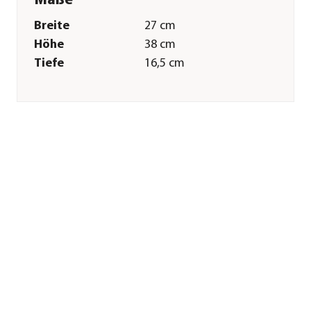
Maße
Breite
27 cm
Höhe
38 cm
Tiefe
16,5 cm
Gewicht
770 g
Merkmale
Farbe
Weiß|Schwarz
Materialien
Metall
Eigenschaften
frostbeständig
Sonstiges
Marke
Dehner
Qualität
Markenqualität
Herstellerangaben
Land
DE
Firma
Dehner