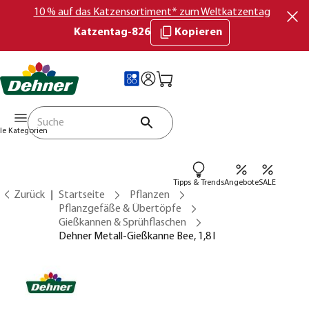
10 % auf das Katzensortiment* zum Weltkatzentag
Katzentag-826
Kopieren
lle Kategorien
Tipps & Trends
Angebote
SALE
Zurück
Startseite
Pflanzen
Pflanzgefäße & Übertöpfe
Gießkannen & Sprühflaschen
Dehner Metall-Gießkanne Bee, 1,8 l