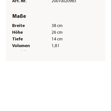
Art. Nr.
20010020983
Maße
Breite
38 cm
Höhe
26 cm
Tiefe
14 cm
Volumen
1,8 l
Gewicht
510 g
Merkmale
Farbe
Grün|Hellgrün|Gold
Materialien
Metall
Oberfläche
lackiert
Einsatzbereich
Indoor
Sonstiges
Marke
Dehner