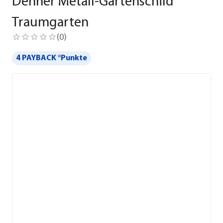
Dehner Metall-Gartenschild
Traumgarten
(
0
)
4 PAYBACK °Punkte