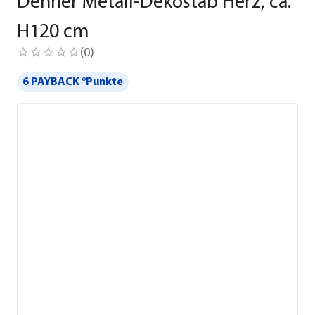
Dehner Metall-Dekostab Herz, ca.
H120 cm
(
0
)
6 PAYBACK °Punkte