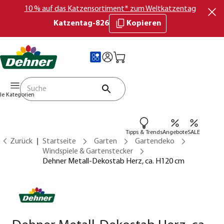
10 % auf das Katzensortiment* zum Weltkatzentag
Katzentag-826
Kopieren
lle Kategorien
Tipps & Trends
Angebote
SALE
Zurück
Startseite
Garten
Gartendeko
Windspiele & Gartenstecker
Dehner Metall-Dekostab Herz, ca. H120 cm