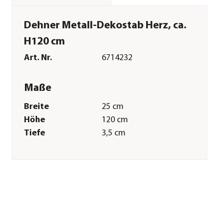
Dehner Metall-Dekostab Herz, ca.
H120 cm
Art. Nr.
6714232
Maße
Breite
25 cm
Höhe
120 cm
Tiefe
3,5 cm
Gewicht
375 g
Merkmale
Materialien
Metall
Oberfläche
Pulver-Beschichtung
Sonstiges