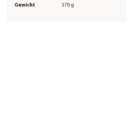
Gewicht
570 g
Innenmaß
42 cm
Durchmesser
Merkmale
Farbe
Hellgrau
Materialien
Metall
Form
Rund
Einsatzbereich
Indoor|Outdoor
Sonstiges
Marke
Dehner
Qualität
Markenqualität
Herstellerangaben
Land
DE
Firma
Dehner
Gartencenter GmbH