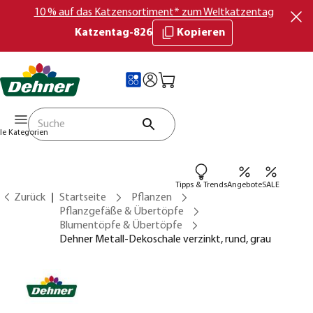
10 % auf das Katzensortiment* zum Weltkatzentag
Katzentag-826
Kopieren
lle Kategorien
Tipps & Trends
Angebote
SALE
Zurück
Startseite
Pflanzen
Pflanzgefäße & Übertöpfe
Blumentöpfe & Übertöpfe
Dehner Metall-Dekoschale verzinkt, rund, grau