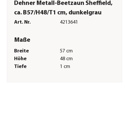
Dehner Metall-Beetzaun Sheffield,
ca. B57/H48/T1 cm, dunkelgrau
Art. Nr.
4213641
Maße
Breite
57 cm
Höhe
48 cm
Tiefe
1 cm
Gewicht
850 g
Merkmale
Farbe
Dunkelgrau
Materialien
Metall
Oberfläche
Pulver-Beschichtung
Eigenschaften
frostbeständig
Sonstiges