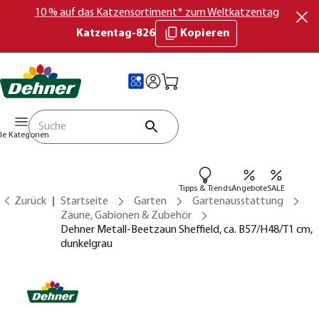
10 % auf das Katzensortiment* zum Weltkatzentag
Katzentag-826
Kopieren
lle Kategorien
Tipps & Trends
Angebote
SALE
Zurück
Startseite
Garten
Gartenausstattung
Zäune, Gabionen & Zubehör
Dehner Metall-Beetzaun Sheffield, ca. B57/H48/T1 cm,
dunkelgrau