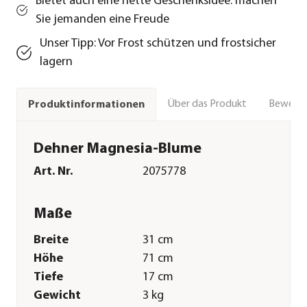
Bietet auch eine nette Geschenksidee: machen
Sie jemanden eine Freude
Unser Tipp: Vor Frost schützen und frostsicher
lagern
Über das Produkt
Bewert
Produktinformationen
Dehner Magnesia-Blume
Art. Nr.
2075778
Maße
Breite
31 cm
Höhe
71 cm
Tiefe
17 cm
Gewicht
3 kg