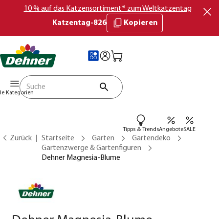
10 % auf das Katzensortiment* zum Weltkatzentag
Katzentag-826
Kopieren
lle Kategorien
Tipps & Trends
Angebote
SALE
Zurück
Startseite
Garten
Gartendeko
Gartenzwerge & Gartenfiguren
Dehner Magnesia-Blume