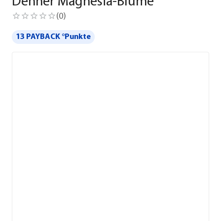
Dehner Magnesia-Blume
(
0
)
13 PAYBACK °Punkte