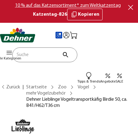
10 % auf das Katzensortiment* zum Weltkatzentag
Katzentag-826
Kopieren
lle Kategorien
Tipps & Trends
Angebote
SALE
Zurück
Startseite
Zoo
Vogel
mehr Vogelzubehör
Dehner Lieblinge Vogeltransportkäfig Birdie 50, ca.
B41/H62/T36 cm