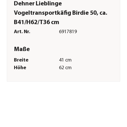
Dehner Lieblinge
Vogeltransportkäfig Birdie 50, ca.
B41/H62/T36 cm
Art. Nr.
6917819
Maße
Breite
41 cm
Höhe
62 cm
Tiefe
36 cm
Merkmale
Farbe
Dunkelblau
Materialien
Kunststoff
Sonstiges
Marke
Dehner Lieblinge