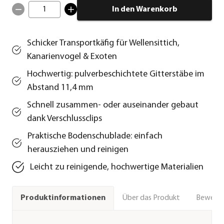
1
In den Warenkorb
Schicker Transportkäfig für Wellensittich,
Kanarienvogel & Exoten
Hochwertig: pulverbeschichtete Gitterstäbe im
Abstand 11,4 mm
Schnell zusammen- oder auseinander gebaut
dank Verschlussclips
Praktische Bodenschublade: einfach
herausziehen und reinigen
Leicht zu reinigende, hochwertige Materialien
Über das Produkt
Bewert
Produktinformationen