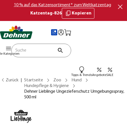
10 % auf das Katzensortiment* zum Weltkatzentag
Katzentag-826
Kopieren
lle Kategorien
Tipps & Trends
Angebote
SALE
Zurück
Startseite
Zoo
Hund
Hundepflege & Hygiene
Dehner Lieblinge Ungezieferschutz Umgebungsspray,
500 ml