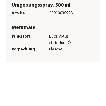
Umgebungsspray, 500 ml
Art. Nr.
20010030978
Merkmale
Wirkstoff
Eucalyptus
citriodora Öl
Verpackung
Flasche
Inhalt
500 ml
Sonstiges
Marke
Dehner Lieblinge
Zulassung
Biozid-
Zulassungsnummer:
N-119174
Tierart
Hunde|Katzen
Warnhinweis
Biozidprodukte