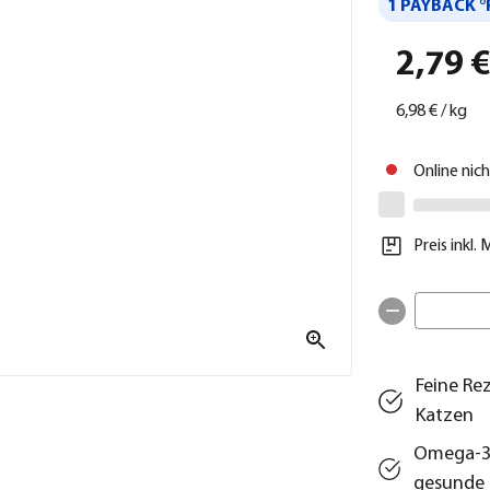
1 PAYBACK °
2,79 
6,98 €
/
kg
Online nic
Preis inkl.
Feine Re
Katzen
Omega-3-
gesunde