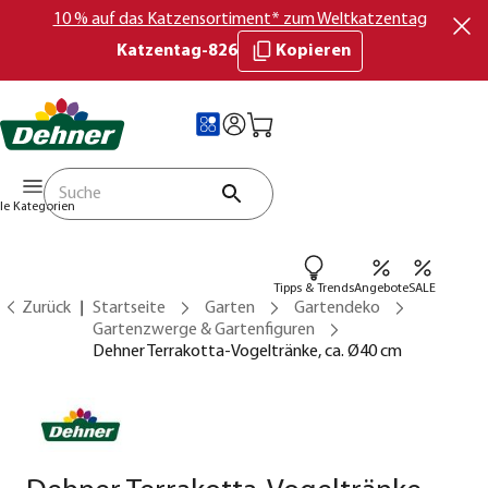
10 % auf das Katzensortiment* zum Weltkatzentag
Katzentag-826
Kopieren
lle Kategorien
Tipps & Trends
Angebote
SALE
Zurück
Startseite
Garten
Gartendeko
Gartenzwerge & Gartenfiguren
Dehner Terrakotta-Vogeltränke, ca. Ø40 cm