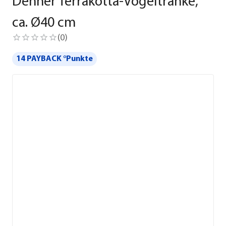
Dehner Terrakotta-Vogeltränke,
ca. Ø40 cm
(
0
)
14 PAYBACK °Punkte