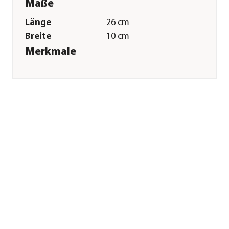
Maße
Länge
26 cm
Breite
10 cm
Merkmale
Farbe
Weiß
Materialien
Kunststoff
Ausführung
Sonstiges
Sonstiges
Marke
Dehner Lieblinge
Tierart
Katzen
Herstellerangaben
Land
Deutschland
Firma
Dehner
Gartencenter GmbH
& Co. KG