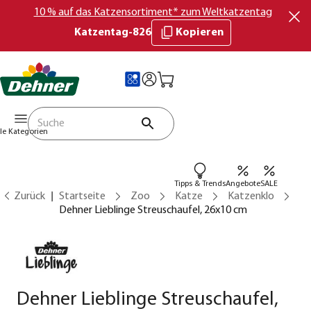
10 % auf das Katzensortiment* zum Weltkatzentag
Katzentag-826
Kopieren
lle Kategorien
Tipps & Trends
Angebote
SALE
Zurück
Startseite
Zoo
Katze
Katzenklo
Dehner Lieblinge Streuschaufel, 26x10 cm
Dehner Lieblinge Streuschaufel,