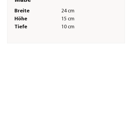
Maße
Breite
24 cm
Höhe
15 cm
Tiefe
10 cm
Merkmale
Farbe
Rosa
Materialien
Polyester
Pflege
Pflegehinweise
Bis 30 Grad
Sonstiges
Marke
Dehner Lieblinge
Zertifizierung
CE
Herstellerangaben
Land
Deutschland
Firma
Dehner