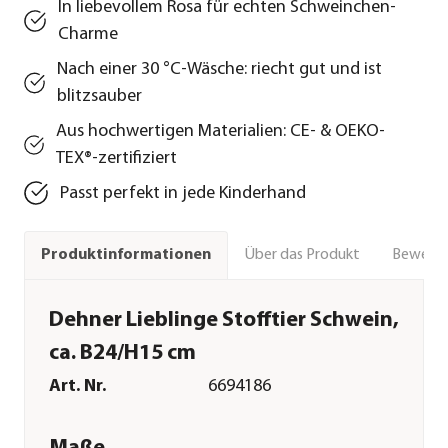
In liebevollem Rosa für echten Schweinchen-
Charme
Nach einer 30 °C-Wäsche: riecht gut und ist
blitzsauber
Aus hochwertigen Materialien: CE- & OEKO-
TEX®-zertifiziert
Passt perfekt in jede Kinderhand
Über das Produkt
Bewert
Produktinformationen
Dehner Lieblinge Stofftier Schwein,
ca. B24/H15 cm
Art. Nr.
6694186