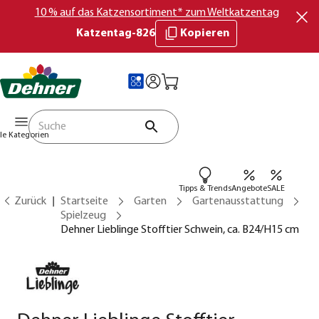
10 % auf das Katzensortiment* zum Weltkatzentag
Katzentag-826
Kopieren
lle Kategorien
Tipps & Trends
Angebote
SALE
Zurück
Startseite
Garten
Gartenausstattung
Spielzeug
Dehner Lieblinge Stofftier Schwein, ca. B24/H15 cm