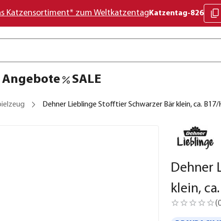
as Katzensortiment* zum Weltkatzentag
Katzentag-826
Angebote
SALE
pielzeug
Dehner Lieblinge Stofftier Schwarzer Bär klein, ca. B17
Dehner L
klein, c
(