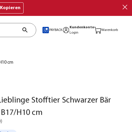
Kopieren
Kundenkonto
PAYBACK
Warenkorb
Login
/H10 cm
ieblinge Stofftier Schwarzer Bär
a. B17/H10 cm
0
)