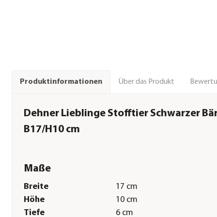
Über das Produkt
Bewert
Produktinformationen
Dehner Lieblinge Stofftier Schwarzer Bär 
B17/H10 cm
Maße
Breite
17 cm
Höhe
10 cm
Tiefe
6 cm