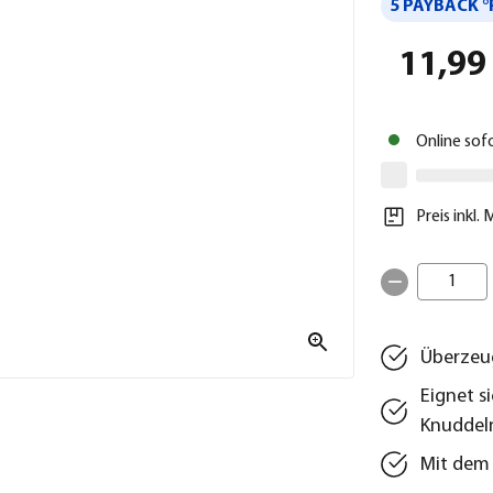
5 PAYBACK °
11,99
Online sof
Preis inkl.
1
Überzeug
Eignet s
Knuddel
Mit dem 