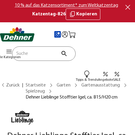
10 % auf das Katzensortiment* zum Weltkatzentag
Katzentag-826
Kopieren
lle Kategorien
Tipps & Trends
Angebote
SALE
Zurück
Startseite
Garten
Gartenausstattung
Spielzeug
Dehner Lieblinge Stofftier Igel, ca. B15/H20 cm