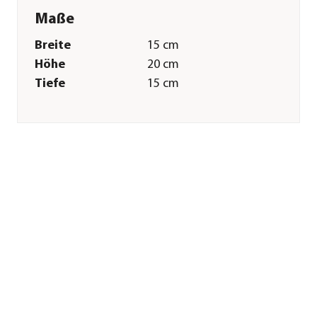
Maße
Breite
15 cm
Höhe
20 cm
Tiefe
15 cm
Merkmale
Farbe
Braun|Beige
Materialien
Polyester
Pflege
Pflegehinweise
Bis 30 Grad
Sonstiges
Marke
Dehner Lieblinge
Zertifizierung
CE
Herstellerangaben
Land
Deutschland