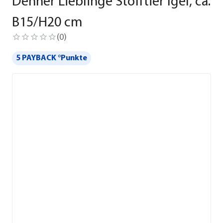
Dehner Lieblinge Stofftier Igel, ca.
B15/H20 cm
(
0
)
5 PAYBACK °Punkte