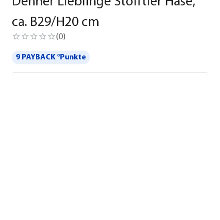
Dehner Lieblinge Stofftier Hase,
ca. B29/H20 cm
(
0
)
9 PAYBACK °Punkte