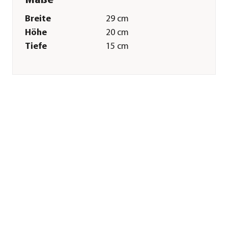
Maße
Breite
29 cm
Höhe
20 cm
Tiefe
15 cm
Merkmale
Farbe
Grau|Weiß
Materialien
Polyester
Pflege
Pflegehinweise
Bis 30 Grad
Sonstiges
Marke
Dehner Lieblinge
Zertifizierung
CE
Herstellerangaben
Land
Deutschland
Firma
Dehner