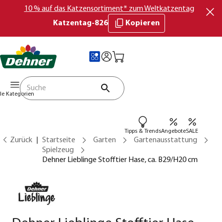
10 % auf das Katzensortiment* zum Weltkatzentag
Katzentag-826
Kopieren
lle Kategorien
Tipps & Trends
Angebote
SALE
Zurück
Startseite
Garten
Gartenausstattung
Spielzeug
Dehner Lieblinge Stofftier Hase, ca. B29/H20 cm