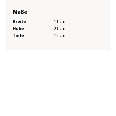
Maße
Breite
11 cm
Höhe
21 cm
Tiefe
12 cm
Merkmale
Farbe
Braun|Beige
Materialien
Polyester
Pflege
Pflegehinweise
Bis 30 Grad
Sonstiges
Marke
Dehner Lieblinge
Zertifizierung
CE
Herstellerangaben