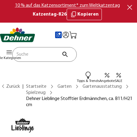
10 % auf das Katzensortiment* zum Weltkatzentag
Katzentag-826
Kopieren
lle Kategorien
Tipps & Trends
Angebote
SALE
Zurück
Startseite
Garten
Gartenausstattung
Spielzeug
Dehner Lieblinge Stofftier Erdmännchen, ca. B11/H21
cm