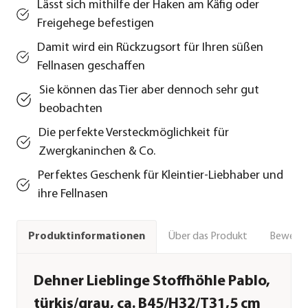
Lässt sich mithilfe der Haken am Käfig oder
Freigehege befestigen
Damit wird ein Rückzugsort für Ihren süßen
Fellnasen geschaffen
Sie können das Tier aber dennoch sehr gut
beobachten
Die perfekte Versteckmöglichkeit für
Zwergkaninchen & Co.
Perfektes Geschenk für Kleintier-Liebhaber und
ihre Fellnasen
Über das Produkt
Bewert
Produktinformationen
Dehner Lieblinge Stoffhöhle Pablo,
türkis/grau, ca. B45/H32/T31,5 cm