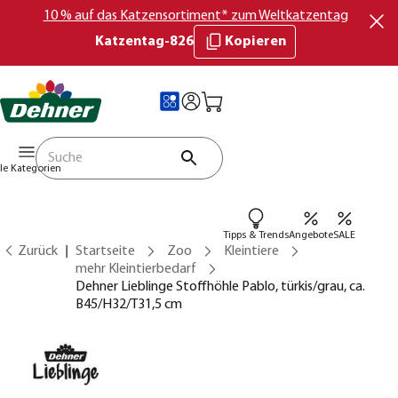
10 % auf das Katzensortiment* zum Weltkatzentag
Katzentag-826
Kopieren
lle Kategorien
Tipps & Trends
Angebote
SALE
Zurück
Startseite
Zoo
Kleintiere
mehr Kleintierbedarf
Dehner Lieblinge Stoffhöhle Pablo, türkis/grau, ca.
B45/H32/T31,5 cm