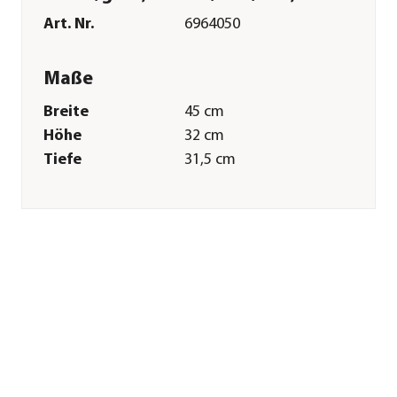
Art. Nr.
6964050
Maße
Breite
45 cm
Höhe
32 cm
Tiefe
31,5 cm
Merkmale
Farbe
Türkis|Grau
Materialien
Polyester
Sonstiges
Marke
Dehner Lieblinge
Tierart
Kaninchen|Zwergkaninchen|Me
Herstellerangaben
Land
Deutschland