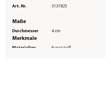
Art. Nr.
3137825
Maße
Durchmesser
4 cm
Merkmale
Materialien
Kunststoff
Sonstiges
Marke
Dehner Lieblinge
Tierart
Katzen
Herstellerangaben
Land
Deutschland
Firma
Dehner
Gartencenter GmbH
& Co. KG