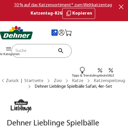
10 % auf das Katzensortiment* zum Weltkatzentag
Katzentag-826
Kopieren
lle Kategorien
Tipps & Trends
Angebote
SALE
Zurück
Startseite
Zoo
Katze
Katzenspielzeug
Dehner Lieblinge Spielbälle Safari, 4er-Set
Dehner Lieblinge Spielbälle