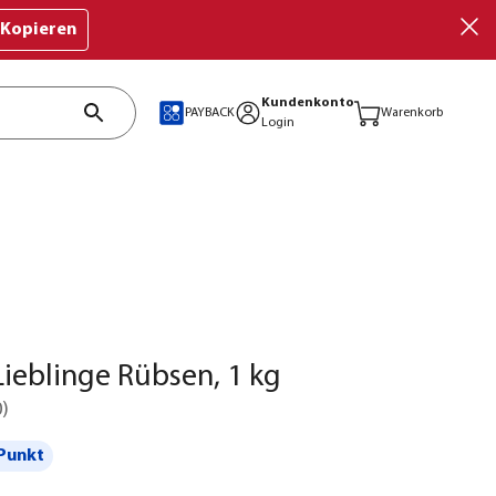
Kopieren
Kundenkonto
PAYBACK
Warenkorb
Login
ieblinge Rübsen, 1 kg
0
)
Punkt