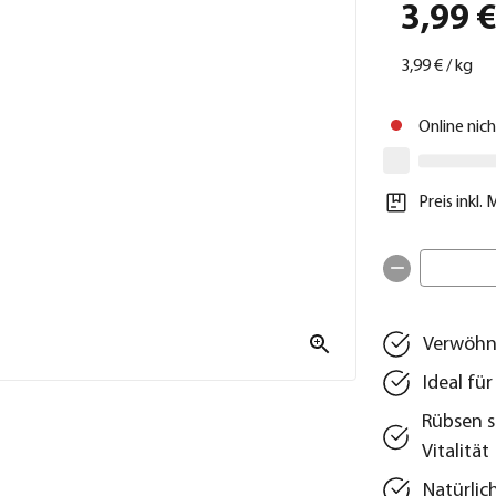
3,99 
3,99 €
/
kg
Online nic
Preis inkl.
Verwöhne
Ideal fü
Rübsen s
Vitalität
Natürlic