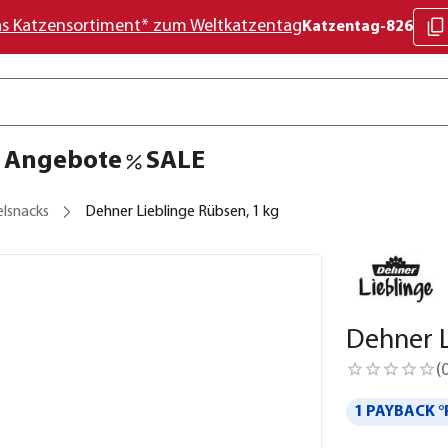
as Katzensortiment* zum Weltkatzentag
Katzentag-826
Angebote
SALE
elsnacks
Dehner Lieblinge Rübsen, 1 kg
Dehner L
(
1 PAYBACK °