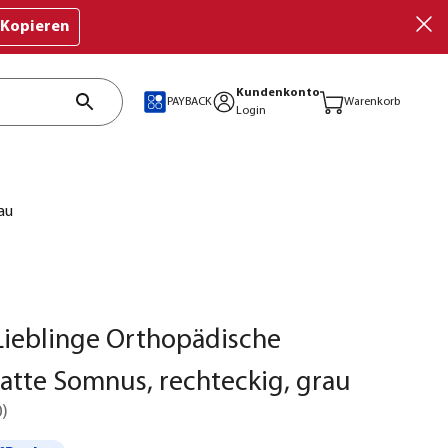
Kopieren
Kundenkonto
PAYBACK
Warenkorb
Login
au
Lieblinge Orthopädische
tte Somnus, rechteckig, grau
0
)