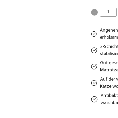
1
Angenehm
erholsam
2-Schich
stabilisie
Gut gesc
Matratz
Auf der 
Katze wo
Antibakt
waschba