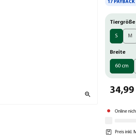
17 PAYBACK 
Tiergröße
S
M
Breite
60 cm
34,99
Online nic
Preis inkl.