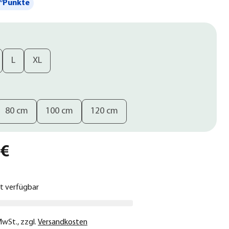
°Punkte
L
XL
80 cm
100 cm
120 cm
 €
ht verfügbar
 MwSt.
,
zzgl.
Versandkosten