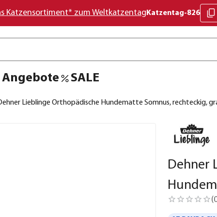
as Katzensortiment* zum Weltkatzentag
Katzentag-826
Angebote
SALE
Dehner Lieblinge Orthopädische Hundematte Somnus, rechteckig, gr
Dehner 
Hundema
(