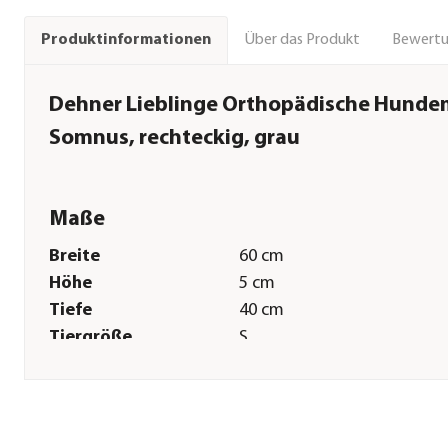
Über das Produkt
Bewert
Produktinformationen
Dehner Lieblinge Orthopädische Hunde
Somnus, rechteckig, grau
Maße
Breite
60 cm
Höhe
5 cm
Tiefe
40 cm
Tiergröße
S
Sonstiges
Marke
Dehner Lieblinge
Tierart
Hunde|Katzen