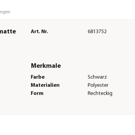
ungen
matte
Art. Nr.
6813752
Merkmale
Farbe
Schwarz
Materialien
Polyester
Form
Rechteckig
Herstellerangaben
Land
Deutschland
Firma
Dehner Gartencent