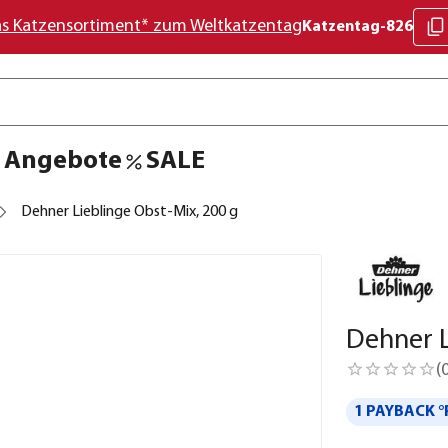
as Katzensortiment* zum Weltkatzentag
Katzentag-826
Angebote
SALE
Dehner Lieblinge Obst-Mix, 200 g
Dehner L
(
1 PAYBACK °