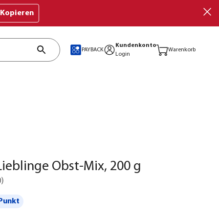
Kopieren
Kundenkonto
PAYBACK
Warenkorb
Login
ieblinge Obst-Mix, 200 g
0
)
Punkt