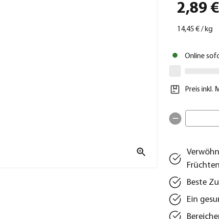
2,89 
14,45 €
/
kg
Online sof
Preis inkl.
Verwöhnt
Früchte
Beste Zu
Ein gesu
Bereiche